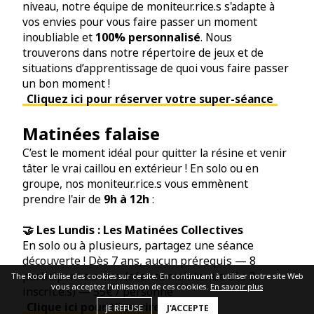
niveau, notre équipe de moniteur.rice.s s'adapte à
vos envies pour vous faire passer un moment
100% personnalisé
inoubliable et
. Nous
trouverons dans notre répertoire de jeux et de
situations d’apprentissage de quoi vous faire passer
un bon moment !
Cliquez ici pour réserver votre super-séance
Matinées falaise
C’est le moment idéal pour quitter la résine et venir
tâter le vrai caillou en extérieur ! En solo ou en
groupe, nos moniteur.rice.s vous emmènent
9h à 12h
prendre l'air de
:
🤝 Les Lundis : Les Matinées Collectives
En solo ou à plusieurs, partagez une séance
découverte ! Dès 7 ans, aucun prérequis — 8
participant.e.s max (séance maintenue dès 3
The Roof utilise des cookies sur ce site. En continuant à utiliser notre site Web
vous acceptez l'utilisation de ces cookies.
En savoir plus
inscrit.e.s) — 55€ / personne
Clique ici pour t'inscrire
JE REFUSE
J'ACCEPTE