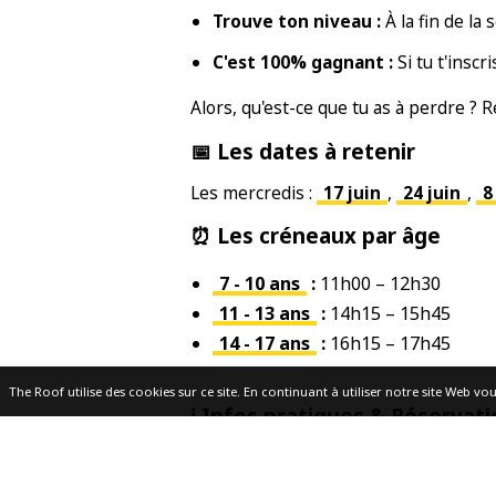
Trouve ton niveau :
À la fin de la 
C'est 100% gagnant :
Si tu t'inscr
Alors, qu'est-ce que tu as à perdre ? 
📅 Les dates à retenir
Les mercredis :
17 juin
,
24 juin
,
8
⏰ Les créneaux par âge
7 - 10 ans
:
11h00 – 12h30
11 - 13 ans
:
14h15 – 15h45
14 - 17 ans
:
16h15 – 17h45
The Roof utilise des cookies sur ce site. En continuant à utiliser notre site Web vou
ℹ️ Infos pratiques & Réservat
Des difficultés sur le site internet ou