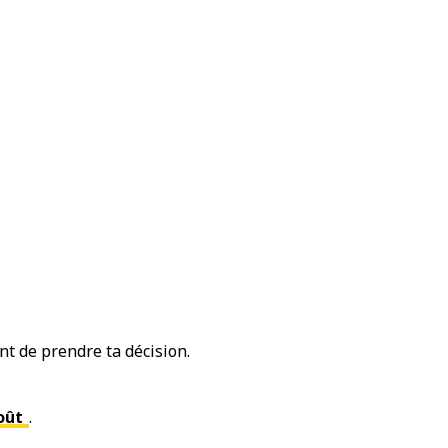
t de prendre ta décision.
oût
.