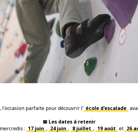
 l'occasion parfaite pour découvrir l'
école d'escalade
avan
📅 Les dates à retenir
mercredis :
17 juin
,
24 juin
,
8 juillet
,
19 août
et
26 a