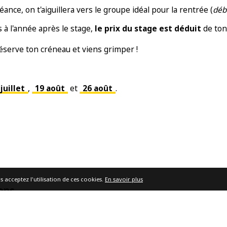
séance, on t'aiguillera vers le groupe idéal pour la rentrée (
déb
is à l'année après le stage,
le prix du stage est déduit
de ton 
Réserve ton créneau et viens grimper !
 juillet
,
19 août
et
26 août
.
s acceptez l'utilisation de ces cookies.
En savoir plus
ions
 une question ? Notre équipe est là pour t'aider :