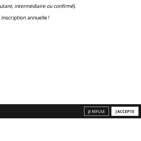
utant, intermédiaire ou confirmé
).
inscription annuelle !
JE REFUSE
J'ACCEPTE