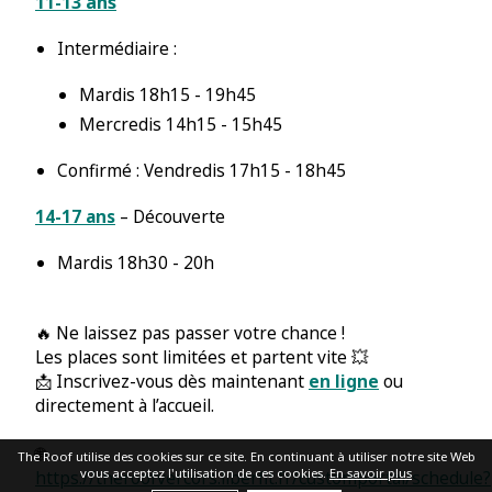
11-13 ans
Intermédiaire :
Mardis 18h15 - 19h45
Mercredis 14h15 - 15h45
Confirmé : Vendredis 17h15 - 18h45
14-17 ans
– Découverte
Mardis 18h30 - 20h
🔥 Ne laissez pas passer votre chance !
Les places sont limitées et partent vite 💥
📩 Inscrivez-vous dès maintenant
en ligne
ou
directement à l’accueil.
🌐
The Roof utilise des cookies sur ce site. En continuant à utiliser notre site Web
vous acceptez l'utilisation de ces cookies.
En savoir plus
https://theroofvercors.liberfit.fr/customportal/schedule?