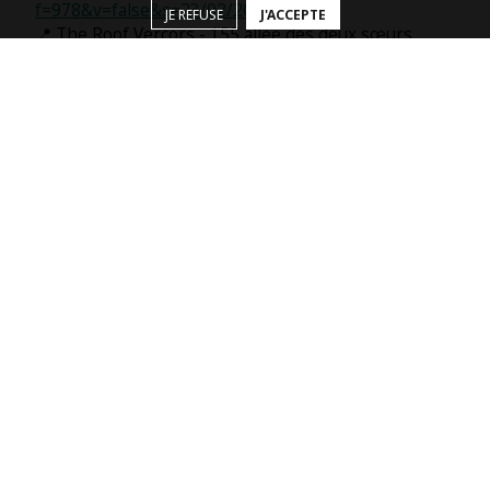
f=978&v=false&s=23/02/2026
JE REFUSE
J'ACCEPTE
📍 The Roof Vercors - 155 allée des deux sœurs
26300 Bourg-de-Péage
📞 04 75 05 38 22
📧
escalade-vercors@theroof.fr
Le projet
1ère visite
Création de compte
Débutant.e
Escalade de voie
Enfants
Sécurité