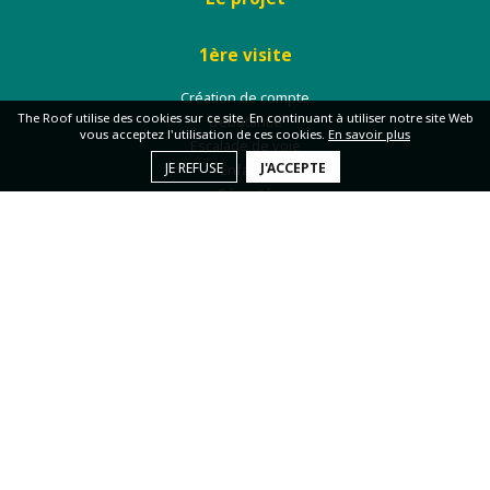
1ère visite
Création de compte
The Roof utilise des cookies sur ce site. En continuant à utiliser notre site Web
Débutant.e
vous acceptez l'utilisation de ces cookies.
En savoir plus
Escalade de voie
JE REFUSE
J'ACCEPTE
Enfants
Sécurité
Escalade
La salle
Cours enfants
Cours adultes
Groupes
À la carte
Centres de loisirs
Cycle escalade