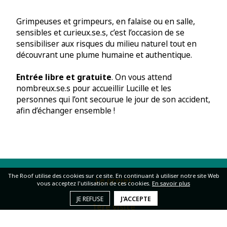
Grimpeuses et grimpeurs, en falaise ou en salle,
sensibles et curieux.se.s, c’est l’occasion de se
sensibiliser aux risques du milieu naturel tout en
découvrant une plume humaine et authentique.
Entrée libre et gratuite
. On vous attend
nombreux.se.s pour accueillir Lucille et les
personnes qui l’ont secourue le jour de son accident,
afin d’échanger ensemble !
The Roof utilise des cookies sur ce site. En continuant à utiliser notre site Web
Le projet
vous acceptez l'utilisation de ces cookies.
En savoir plus
JE REFUSE
J'ACCEPTE
1ère visite
Création de compte