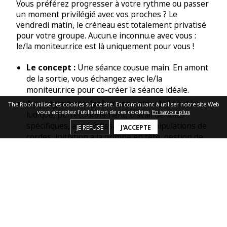
Vous préférez progresser à votre rythme ou passer
un moment privilégié avec vos proches ? Le
vendredi matin, le créneau est totalement privatisé
pour votre groupe. Aucun.e inconnu.e avec vous :
le/la moniteur.rice est là uniquement pour vous !
Le concept :
Une séance cousue main. En amont
de la sortie, vous échangez avec le/la
moniteur.rice pour co-créer la séance idéale.
Au programme (selon vos envies) :
Initiation
The Roof utilise des cookies sur ce site. En continuant à utiliser notre site Web
vous acceptez l'utilisation de ces cookies.
En savoir plus
ludique, perfectionnement, travail de voies
spécifiques, apprentissage des manipulations de
JE REFUSE
J'ACCEPTE
cordes, initiation à la grimpe en tête, gestion de
la peur du vide, ou session bloc en extérieur.
Pour qui ?
Dès 3 ans (parfait pour les jeunes
enfants et les sorties intergénérationnelles).
Taille du groupe :
De 1 à 6 participant.e.s max
(votre tribu exclusive).
Le spot :
Vous choisissez ensemble (falaise ou
bloc) parmi une sélection de sites proposée par