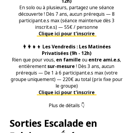
12h)
En solo ou à plusieurs, partagez une séance
découverte !
Dès 7 ans, aucun prérequis —
8
participant.e.s max (séance maintenue dès 3
inscrit.e.s) —
55€ / personne
Clique ici pour t'inscrire
👨‍👩‍👧‍👦 Les Vendredis : Les Matinées
Privatisées (9h - 12h)
en famille
entre ami.e.s
Rien que pour vous,
ou
,
sur-mesure
entièrement
!
Dès 3 ans, aucun
prérequis
—
De 1 à 6 participant.e.s max (votre
groupe uniquement) —
220€ au total (prix fixe pour
le groupe)
Clique ici pour t'inscrire
Plus de détails 👇
Sorties Escalade en