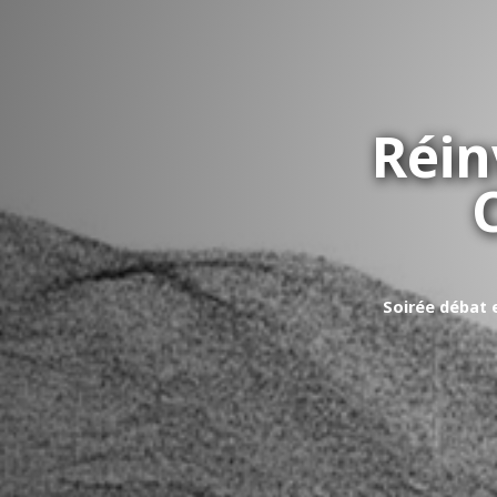
Réin
Soirée débat e