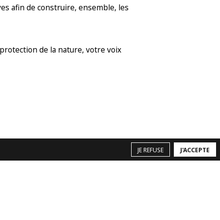
es afin de construire, ensemble, les
rotection de la nature, votre voix
JE REFUSE
J'ACCEPTE
Restauration / Bar
Infos pratiques