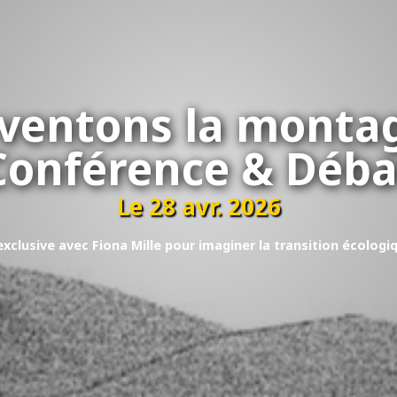
ventons la monta
Conférence & Déba
Le 28 avr. 2026
xclusive avec Fiona Mille pour imaginer la transition écologi