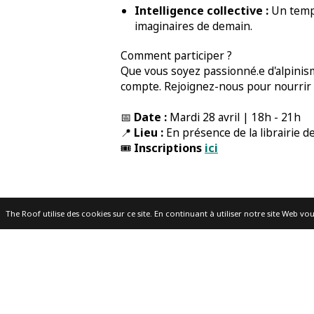
Intelligence collective :
Un temps
imaginaires de demain.
Comment participer ?
Que vous soyez passionné.e d'alpinism
compte. Rejoignez-nous pour nourrir 
Date :
📅
Mardi 28 avril | 18h - 21h
Lieu :
📍
En présence de la librairie d
Inscriptions
ici
🎟️
The Roof utilise des cookies sur ce site. En continuant à utiliser notre site Web vou
Le projet
1ère visite
Esc