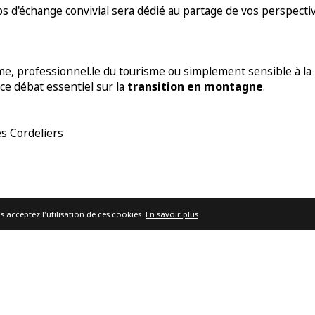
 d'échange convivial sera dédié au partage de vos perspectiv
e, professionnel.le du tourisme ou simplement sensible à la p
transition en montagne
ce débat essentiel sur la
.
es Cordeliers
s acceptez l'utilisation de ces cookies.
En savoir plus
alade
Groupes
Evènements