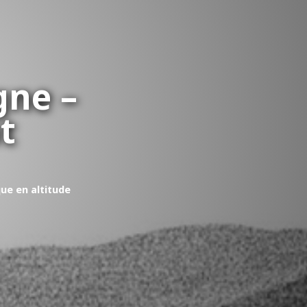
gne –
t
que en altitude