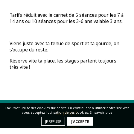
Tarifs réduit avec le carnet de 5 séances pour les 7 à
14 ans ou 10 séances pour les 3-6 ans valable 3 ans.
Viens juste avec ta tenue de sport et ta gourde, on
s’occupe du reste.
Réserve vite ta place, les stages partent toujours
très vite !
The Roof utilise des cookies sur ce site. En continuant à utiliser notre site Web
Le projet
vous acceptez l'utilisation de ces cookies.
En savoir plus
JE REFUSE
J'ACCEPTE
1ère visite