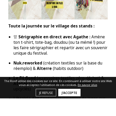
Toute la journée sur le village des stands
:
👚
Sérigraphie en direct avec Agathe
:
Amène
ton t-shirt, tote-bag, doudou (ou ta mémé !) pour
les faire sérigraphier et repartir avec un souvenir
unique du festival.
Nuk.reworked
(création textiles sur la base du
réemploi) &
Alterre
(habits outdoor)
Le Fil Good
(accessoires textiles zéro-déchet) &
The Roof utilise des cookies sur ce site. En continuant à utiliser notre site Web
Atelier Lapiaz
(créations en parapentes
vous acceptez l'utilisation de ces cookies.
En savoir plus
upcyclés)
JE REFUSE
J'ACCEPTE
Librairie des Cordeliers
(sélection de livres sur
l'upcycling)