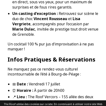
en direct, sous vos yeux, pour un maximum de
surprises et de fous rires garantis.
Un casting d'exception :
Retrouvez sur scène le
Vincent Rousseau
Lisa
duo de choc
et
Vergriete
, accompagnés pour l'occasion par
Marie Dulac
, invitée de prestige tout droit venue
de Grenoble.
Un cocktail 100 % pur jus d'improvisation à ne pas
manquer !
Infos Pratiques & Réservations
Ne manquez pas ce rendez-vous culturel
incontournable de l'été à Bourg-de-Péage :
Date :
📅
Vendredi 17 juillet
Horaire :
⏰
À partir de 20h00
Lieu :
📍
The Roof Vercors – 155 allée des deux
sœurs, 26300 Bourg-de-Péage
The Roof utilise des cookies sur ce site. En continuant à utiliser notre site Web